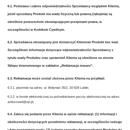
6.1. Podstawa i zakres odpowiedzialności Sprzedawcy względem Klienta,
jeżeli sprzedany Produkt ma wadę fizyczną lub prawną (rękojmia) są
określone powszechnie obowiązującymi przepisami prawa, w
szczególności w Kodeksie Cywilnym.
6.2. Sprzedawca obowiązany jest dostarczyć Klientowi Produkt bez wad.
Szczegółowe informacje dotyczące odpowiedzialności Sprzedawcy z
tytułu wady Produktu oraz uprawnień Klienta są określone na stronie
Sklepu Internetowego w zakładce „
Reklamacja towaru
”.
6.3. Reklamacja może zostać złożona przez Klienta na przykład:
6.3.1. pisemnie na adres: ul. Wołynian 35/2, 20-828 Lublin;
6.3.2. w formie elektronicznej za pośrednictwem poczty elektronicznej na adres:
arekszwed@op.pl;
6.4. Zaleca się podanie przez Klienta w opisie reklamacji: (1) informacji i
okoliczności dotyczących przedmiotu reklamacji, w szczególności rodzaju
i daty wystąpienia wady; (2) żądania sposobu doprowadzenia Produktu do